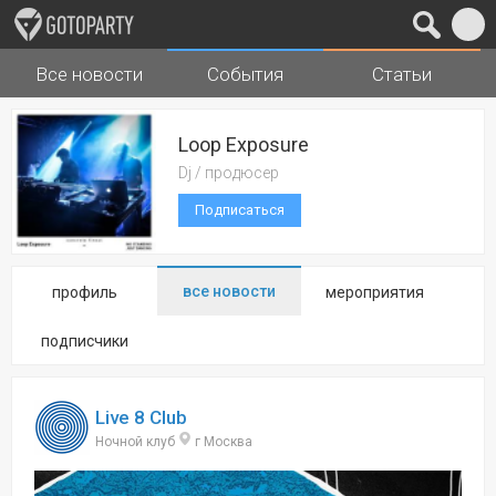
Все новости
События
Статьи
Города
Музыка
Loop Exposure
Dj / продюсер
Подписаться
все новости
профиль
мероприятия
подписчики
Live 8 Club
Ночной клуб
г Москва