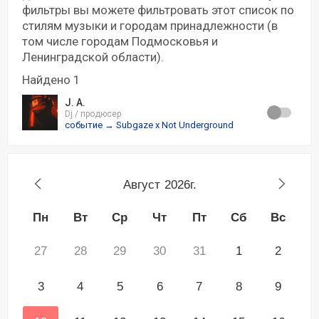
фильтры вы можете фильтровать этот список по
стилям музыки и городам принадлежности (в
том числе городам Подмосковья и
Ленинградской области).
Найдено 1
J. A.
Dj / продюсер
событие → Subgaze x Not Underground
Август
2026г.
Пн
Вт
Ср
Чт
Пт
Сб
Вс
27
28
29
30
31
1
2
3
4
5
6
7
8
9