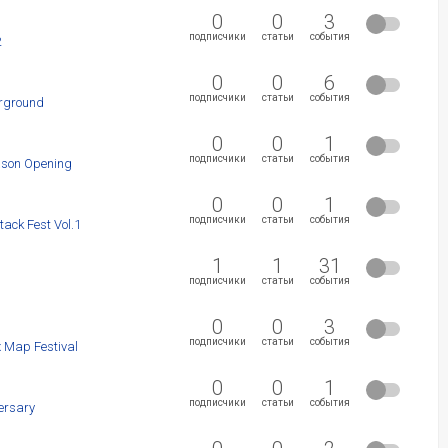
0
0
3
подписчики
статьи
события
2
0
0
6
подписчики
статьи
события
rground
0
0
1
подписчики
статьи
события
ason Opening
0
0
1
подписчики
статьи
события
ack Fest Vol.1
1
1
31
подписчики
статьи
события
0
0
3
подписчики
статьи
события
 Map Festival
0
0
1
подписчики
статьи
события
ersary