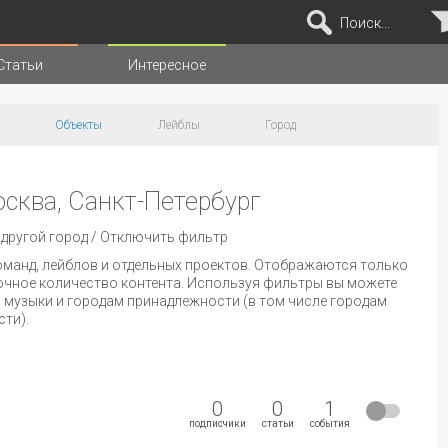
Поиск...
Статьи
Интересное
Объекты
Лейблы
Город
осква, Санкт-Петербург
другой город
/
Отключить фильтр
оманд, лейблов и отдельных проектов. Отображаются только
очное количество контента. Используя фильтры вы можете
 музыки и городам принадлежности (в том числе городам
ти).
0
0
1
подписчики
статьи
события