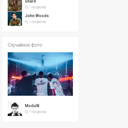
Share
Dj / продюсер
John Woods
Dj / продюсер
Случайное фото
Modul8
Dj / продюсер