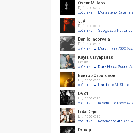
Oscar Mulero
Dj / продюсер
событие → Monasterio Rave Pr.
J. A.
Dj / продюсер
событие → Subgaze x Not Unde
Danilo Incorvaia
Dj / продюсер
событие → Monasterio 2020 Se
Kayla Caryapadas
Deejay
событие → Dark Horse Sound Att
Виктор Строгонов
Dj / продюсер
событие → Hardcore All Stars
DVS1
Dj / продюсер
событие → Resonance Moscow x
LokoDepo
Dj / продюсер
событие → Resonance 4th Anniv
Draugr