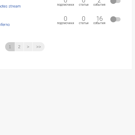
0
0
2
подписчики
статьи
события
otes stream
0
0
16
подписчики
статьи
события
ferno
1
2
>
>>