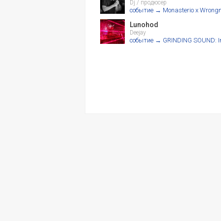
Dj / продюсер
событие → Monasterio x Wrongn
Lunohod
Deejay
событие → GRINDING SOUND: In