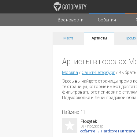
Все новости
События
Города
Музыка
Места
Артисты
Промо
Артисты в городах М
Москва
/
Санкт-Петербург
/
Выбрать 
Здесь вы найдете страницы промо к
те страницы, которые имеют достат
фильтровать этот список по стилям
Подмосковья и Ленинградской облас
Найдено 11
Floxytek
Dj / продюсер
событие → Hardcore Hurricane