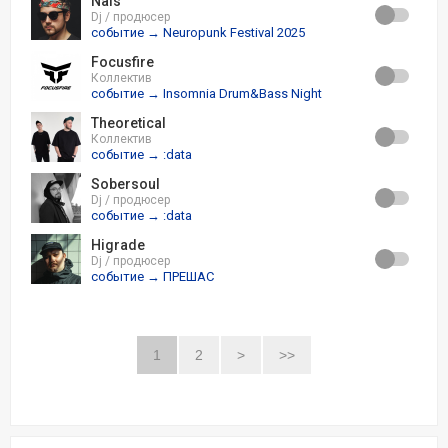
Nais
Dj / продюсер
событие → Neuropunk Festival 2025
Focusfire
Коллектив
событие → Insomnia Drum&Bass Night
Theoretical
Коллектив
событие → :data
Sobersoul
Dj / продюсер
событие → :data
Higrade
Dj / продюсер
событие → ПРЕШАС
1
2
>
>>