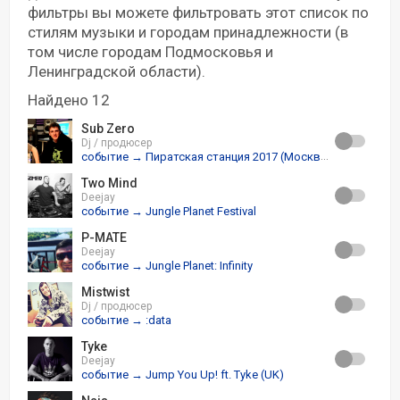
фильтры вы можете фильтровать этот список по
стилям музыки и городам принадлежности (в
том числе городам Подмосковья и
Ленинградской области).
Найдено 12
Sub Zero
Dj / продюсер
событие → Пиратская станция 2017 (Москва)
Two Mind
Deejay
событие → Jungle Planet Festival
P-MATE
Deejay
событие → Jungle Planet: Infinity
Mistwist
Dj / продюсер
событие → :data
Tyke
Deejay
событие → Jump You Up! ft. Tyke (UK)