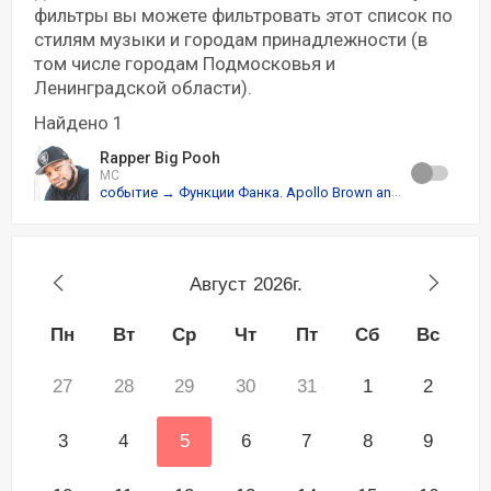
фильтры вы можете фильтровать этот список по
стилям музыки и городам принадлежности (в
том числе городам Подмосковья и
Ленинградской области).
Найдено 1
Rapper Big Pooh
MC
событие → Функции Фанка. Apollo Brown and Rapper Big Pooh
Август
2026г.
Пн
Вт
Ср
Чт
Пт
Сб
Вс
27
28
29
30
31
1
2
3
4
5
6
7
8
9