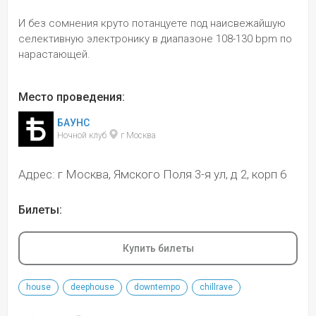
И без сомнения круто потанцуете под наисвежайшую 
селективную электронику в диапазоне 108-130 bpm по 
нарастающей.
Место проведения:
БАУНС
Ночной клуб 
 г Москва
Адрес: г Москва, Ямского Поля 3-я ул, д 2, корп 6
Билеты:
Купить билеты
house
deephouse
downtempo
chillrave