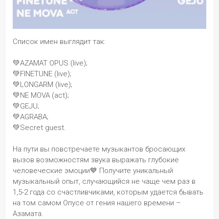
Список имен выглядит так:
💚AZAMAT OPUS (live);
💚FINETUNE (live);
💚LONGARM (live);
💚NE MOVA (act);
💚GEJU;
💚AGRABA;
💚Secret guest.
На пути вы повстречаете музыкантов бросающих 
вызов возможностям звука выражать глубокие 
человеческие эмоции💙 Получите уникальный 
музыкальный опыт, случающийся не чаще чем раз в 
1,5-2 года со счастливчиками, которым удается бывать 
на том самом Опусе от гения нашего времени – 
Азамата. 