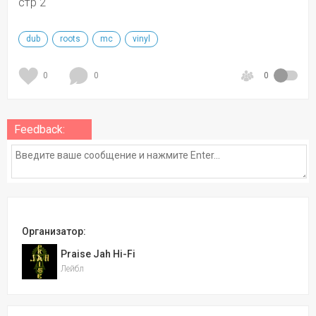
стр 2
dub
roots
mc
vinyl
0
0
0
Feedback:
Организатор:
Praise Jah Hi-Fi
Лейбл