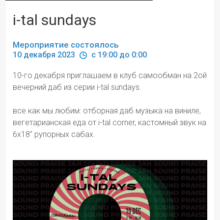
i-tal sundays
Мероприятие состоялось
10 декабря 2023 
 c 19:00 до 0:00
10-го декабря приглашаем в клуб самообман на 2ой 
вечерний даб из серии i-tal sundays.
все как мы любим: отборная даб музыка на виниле, 
вегетарианская еда от i-tal corner, кастомный звук на 
6х18" рупорных сабах.