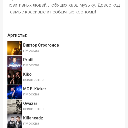
позитивных людей, любящих хард музыку. Дресс-код 
- самые красивые и необычные костюмы!
Артисты:
Виктор Строгонов
г Москва
Profit
г Москва
Kibo
неизвестно
MC B-Kicker
г Москва
Qwazar
неизвестно
Killaheadz
г Москва