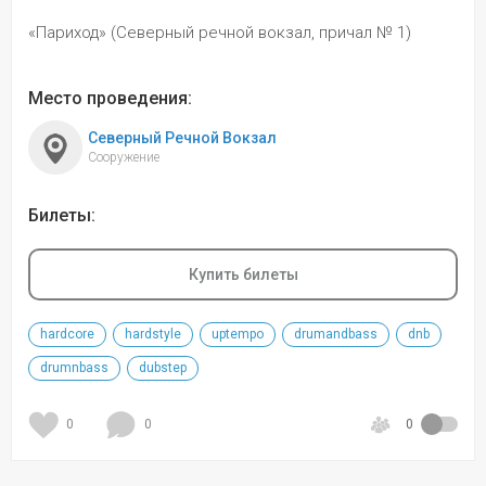
«Париход» (Северный речной вокзал, причал № 1)
Место проведения:
Северный Речной Вокзал
Сооружение 
Билеты:
Купить билеты
hardcore
hardstyle
uptempo
drumandbass
dnb
drumnbass
dubstep
0
0
0