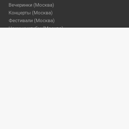
Вечеринки (Москва)
Концерты (Москва)
Фестивали (Москва)
Ночные клубы (Москва)
Бары (Москва)
Dj's (Москва)
Вечеринки (Санкт-Петербург)
Концерты (Санкт-Петербург)
Фестивали (Санкт-Петербург)
Ночные клубы (Санкт-Петербург)
Бары (Санкт-Петербург)
Dj's (Санкт-Петербург)
Места
Артисты
Промокоманды
Объекты