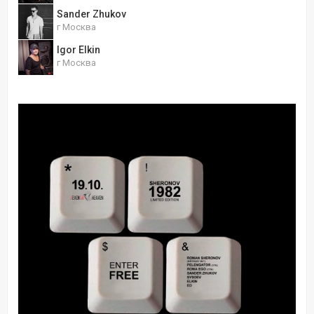
Sander Zhukov
г Москва
Igor Elkin
г Москва