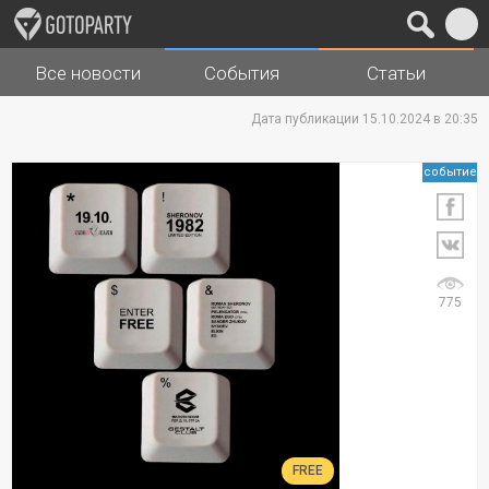
Все новости
События
Статьи
Города
Музыка
Дата публикации 15.10.2024 в 20:35
событие
775
FREE