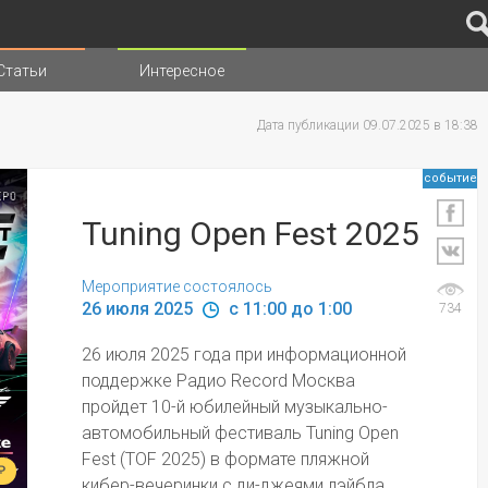
Статьи
Интересное
иц
Дата публикации 09.07.2025 в 18:38
событие
Tuning Open Fest 2025
Мероприятие состоялось
26 июля 2025 
 c 11:00 до 1:00
734
26 июля 2025 года при информационной 
поддержке Радио Record Москва 
пройдет 10-й юбилейный музыкально-
автомобильный фестиваль Tuning Open 
Fest (TOF 2025) в формате пляжной 
₽
кибер-вечеринки с ди-джеями лэйбла 