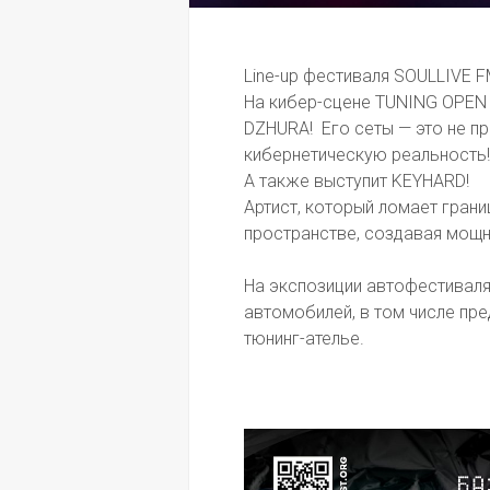
Line-up фестиваля SOULLIVE FM
На кибер-сцене TUNING OPEN 
DZHURA!  Его сеты — это не п
кибернетическую реальность!
А также выступит KEYHARD! 
Артист, который ломает гран
пространстве, создавая мощн
На экспозиции автофестиваля
автомобилей, в том числе пре
тюнинг-ателье.