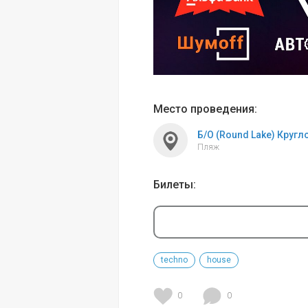
Место проведения:
Б/О (Round Lake) Кругл
Пляж 
Билеты:
techno
house
0
0