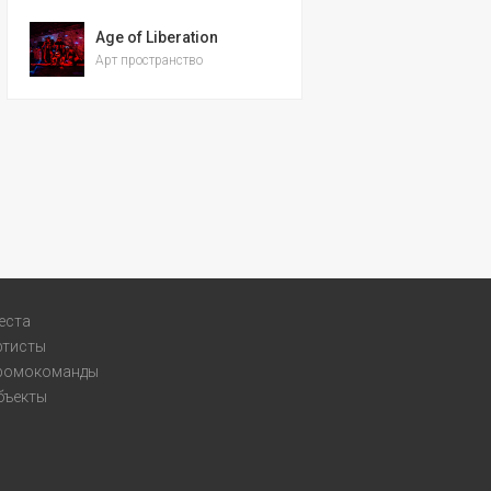
Age of Liberation
Арт пространство
еста
ртисты
ромокоманды
бъекты