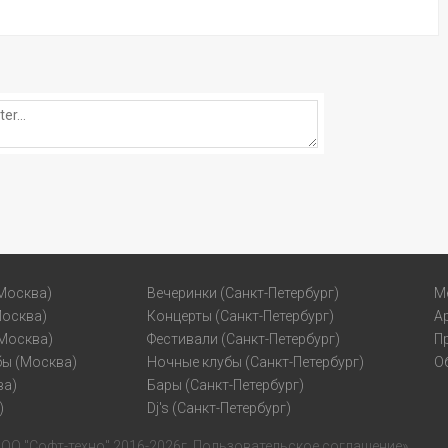
Москва)
Вечеринки (Санкт-Петербург)
М
Москва)
Концерты (Санкт-Петербург)
А
(Москва)
Фестивали (Санкт-Петербург)
П
бы (Москва)
Ночные клубы (Санкт-Петербург)
О
ва)
Бары (Санкт-Петербург)
)
Dj's (Санкт-Петербург)
ОО "Софт-техно"
.2016-2026г.
Пользовательское соглашение
»