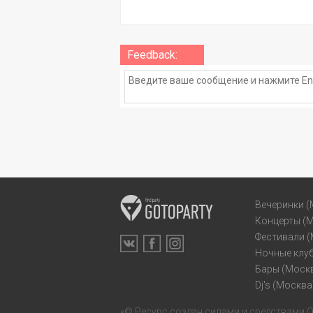
Feedback:
Вечеринки (
Концерты (
Фестивали 
Ночные клу
Бары (Моск
Dj's (Москва
«© Ресурс создан силами и средствами
О