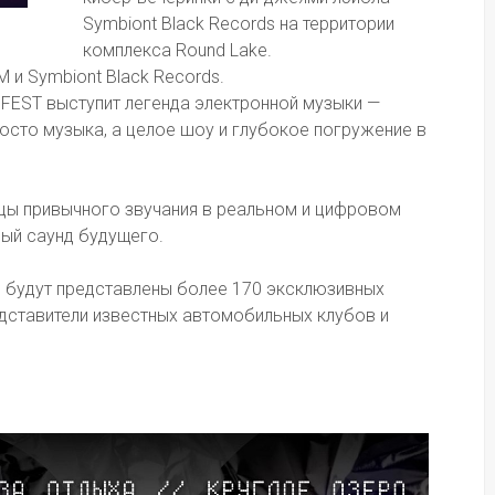
Symbiont Black Records на территории 
комплекса Round Lake. 
 и Symbiont Black Records. 
FEST выступит легенда электронной музыки — 
росто музыка, а целое шоу и глубокое погружение в 
 
ицы привычного звучания в реальном и цифровом 
ый саунд будущего. 
 будут представлены более 170 эксклюзивных 
дставители известных автомобильных клубов и 