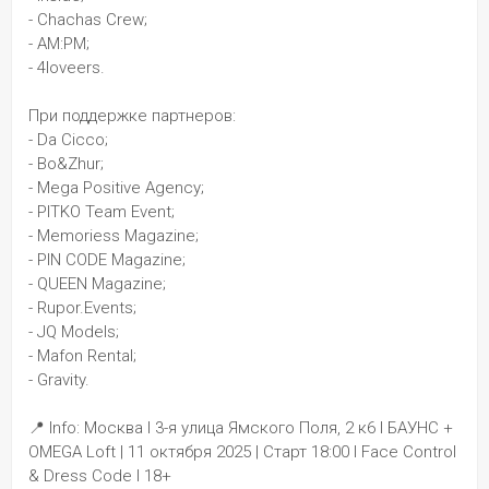
- Chachas Crew;
- AM:PM;
- 4loveers.
При поддержке партнеров:
- Da Cicco;
- Bo&Zhur;
- Mega Positive Agency;
- PITKO Team Event;
- Memoriess Magazine;
- PIN CODE Magazine;
- QUEEN Magazine;
- Rupor.Events;
- JQ Models;
- Mafon Rental;
- Gravity.
📍 Info: Москва I 3-я улица Ямского Поля, 2 к6 I БАУНС + 
OMEGA Loft | 11 октября 2025 | Старт 18:00 I Face Control 
& Dress Code I 18+