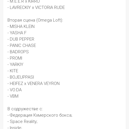
- M.E.E.R x KIRRU
- LAVRECKIY x VICTORIA RUDE
Вторая сцена (Omega Loft):
- MISHA KLEIN
- YASHA F
- DUB PEPPER
- PANIC CHASE
- BADROPS
- PROMI
- YARKIY
- KITE
- BOJEUPPASI
- HEIFEZ x VENERA VEYRON
- VO:DA
- VBM
В содружестве с:
- Федерация Кхмерского бокса;
- Space Reality;
- Inside;