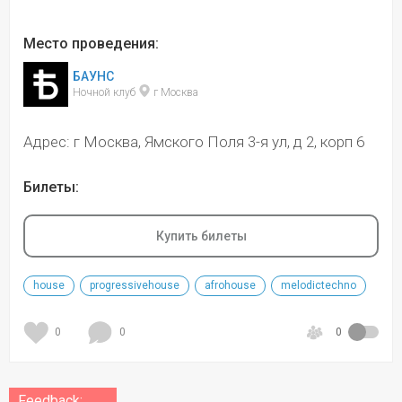
Место проведения:
БАУНС
Ночной клуб 
 г Москва
Адрес: г Москва, Ямского Поля 3-я ул, д 2, корп 6
Билеты:
Купить билеты
house
progressivehouse
afrohouse
melodictechno
0
0
0
Feedback: