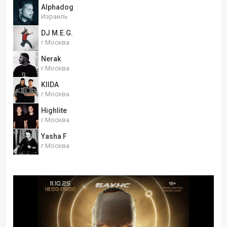
Alphadog
Израиль
DJ M.E.G.
г Москва
Nerak
г Москва
KIIDA
г Москва
Highlite
г Москва
Yasha F
г Москва