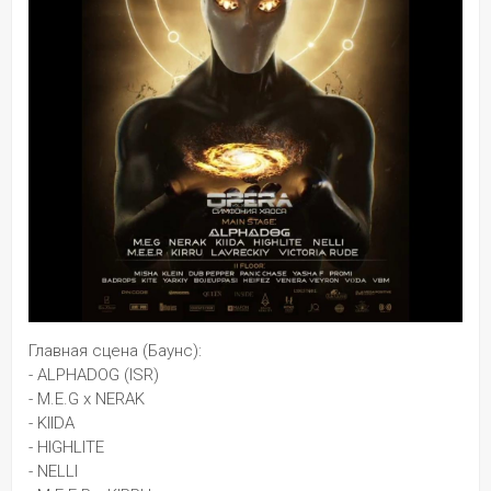
Главная сцена (Баунс):
- ALPHADOG (ISR)
- M.E.G x NERAK
- KIIDA
- HIGHLITE
- NELLI