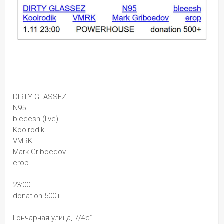
DIRTY GLASSEZ 
N95 
bleeesh (live)
Koolrodik
VMRK 
Mark Griboedov 
erop
23:00
donation 500+
Гончарная улица, 7/4с1