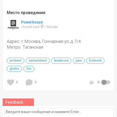
Место проведения:
Powerhouse
Ночной клуб 
 г Москва
Адрес: г Москва, Гончарная ул, д 7/4
Метро: Таганская
ambient
darkambient
breakcore
juke
footwork
ghetto
live
0
0
0
Feedback: