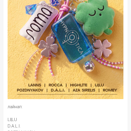
лайнап:
LI|LU
D.A.L.I.