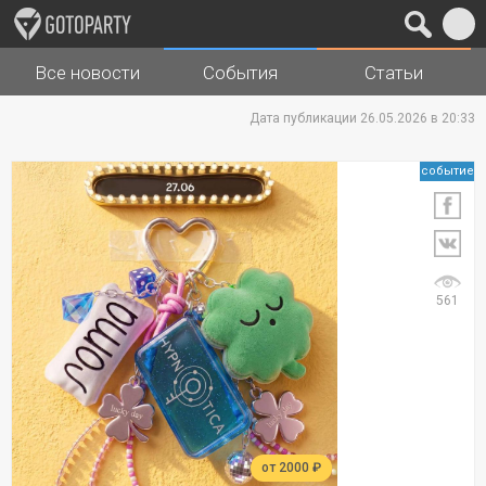
Все новости
События
Статьи
Города
Музыка
Дата публикации 26.05.2026 в 20:33
событие
561
от 2000 ₽