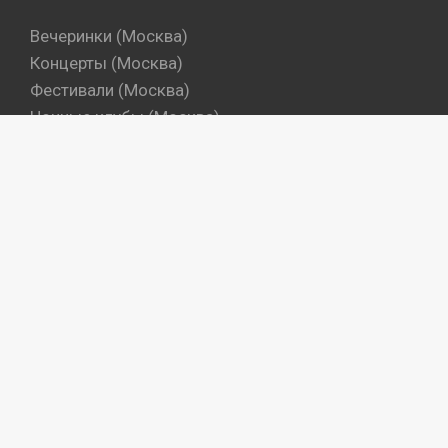
Вечеринки (Москва)
Концерты (Москва)
Фестивали (Москва)
Ночные клубы (Москва)
Бары (Москва)
Dj's (Москва)
Вечеринки (Санкт-Петербург)
Концерты (Санкт-Петербург)
Фестивали (Санкт-Петербург)
Ночные клубы (Санкт-Петербург)
Бары (Санкт-Петербург)
Dj's (Санкт-Петербург)
Места
Артисты
Промокоманды