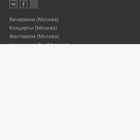
Вечеринки (Москва)
Концерты (Москва)
Фестивали (Москва)
Ночные клубы (Москва)
Бары (Москва)
Dj's (Москва)
Вечеринки (Санкт-Петербург)
Концерты (Санкт-Петербург)
Фестивали (Санкт-Петербург)
Ночные клубы (Санкт-Петербург)
Бары (Санкт-Петербург)
Dj's (Санкт-Петербург)
Места
Артисты