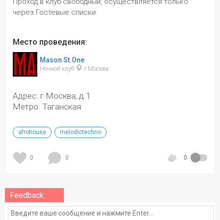
Проход в клуб свободный, осуществляется только 
через Гостевые списки
Место проведения:
Mason St.One
Ночной клуб 
 г Москва
Адрес: г Москва, д 1
Метро: Таганская
afrohouse
melodictechno
0
0
0
Feedback: