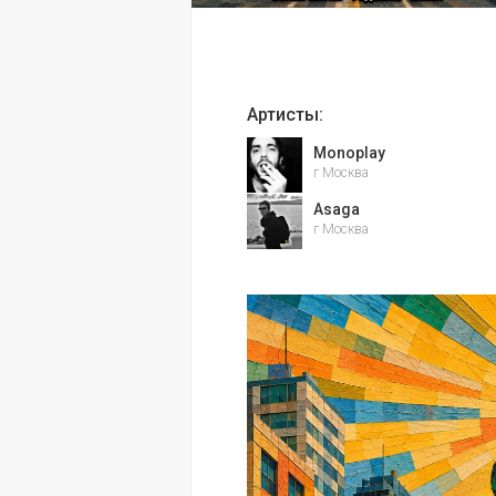
Артисты:
Monoplay
г Москва
Asaga
г Москва