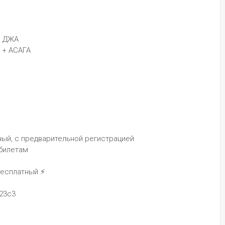
И ДЖА
 + АСАГА
тный, с предварительной регистрацией
 билетам
бесплатный ⚡️
/23с3