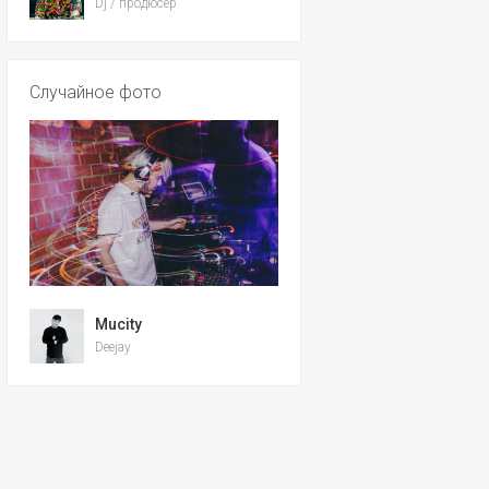
Dj / продюсер
Случайное фото
Mucity
Deejay