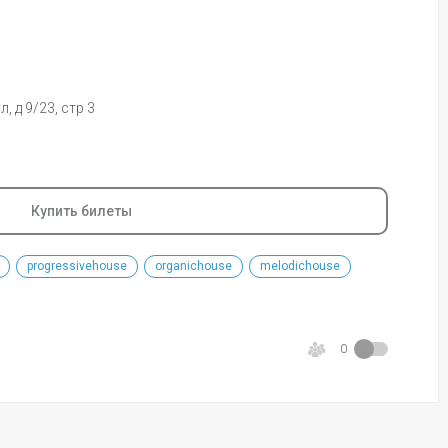
, д 9/23, стр 3
Купить билеты
progressivehouse
organichouse
melodichouse
0