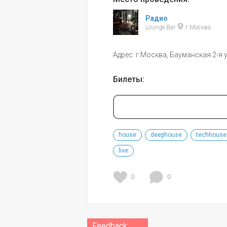
Радио
Lounge Bar 
 г Москва
Адрес: г Москва, Бауманская 2-я ул
Билеты:
house
deephouse
techhouse
live
0
0
Feedback: