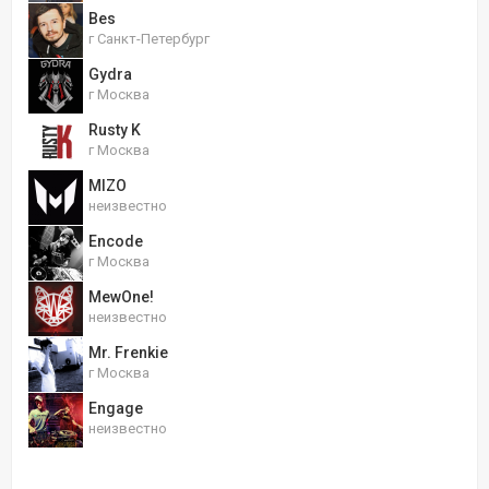
Bes
г Санкт-Петербург
Gydra
г Москва
Rusty K
г Москва
MIZO
неизвестно
Encode
г Москва
MewOne!
неизвестно
Mr. Frenkie
г Москва
Engage
неизвестно