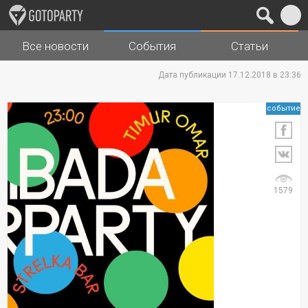
Все новости
События
Статьи
Города
Музыка
Дата публикации 17.12.2018 в 23:36
событие
1579