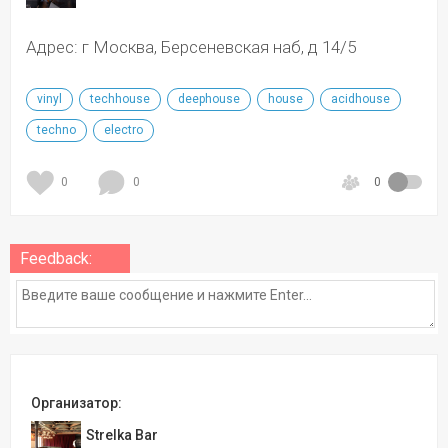
Адрес: г Москва, Берсеневская наб, д 14/5
vinyl
techhouse
deephouse
house
acidhouse
techno
electro
0
0
0
Feedback:
Организатор:
Strelka Bar