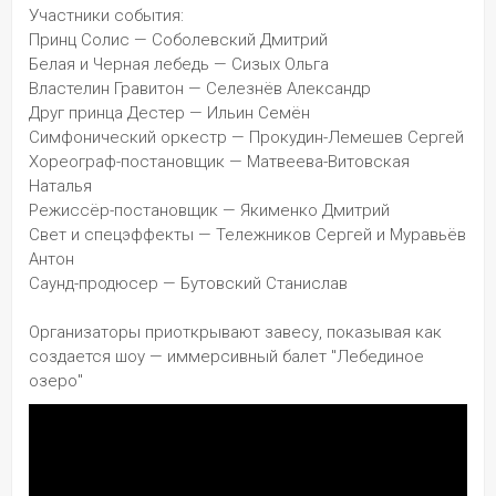
Участники события:
Принц Солис — Соболевский Дмитрий
Белая и Черная лебедь — Сизых Ольга
Властелин Гравитон — Селезнёв Александр
Друг принца Дестер — Ильин Семён
Симфонический оркестр — Прокудин-Лемешев Сергей
Хореограф-постановщик — Матвеева-Витовская 
Наталья
Режиссёр-постановщик — Якименко Дмитрий
Свет и спецэффекты — Тележников Сергей и Муравьёв 
Антон
Саунд-продюсер — Бутовский Станислав
Организаторы приоткрывают завесу, показывая как 
создается шоу — иммерсивный балет "Лебединое 
озеро"