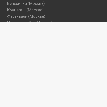
Вечеринки (Москва)
Концерты (Москва)
Фестивали (Москва)
Ночные клубы (Москва)
Бары (Москва)
Dj's (Москва)
Вечеринки (Санкт-Петербург)
Концерты (Санкт-Петербург)
Фестивали (Санкт-Петербург)
Ночные клубы (Санкт-Петербург)
Бары (Санкт-Петербург)
Dj's (Санкт-Петербург)
Места
Артисты
Промокоманды
Объекты