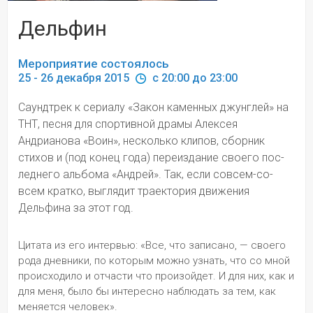
Дельфин
Мероприятие состоялось
25 - 26 декабря 2015 
 c 20:00 до 23:00
Саундтрек к сериалу «Закон каме­нных джунг­лей» на 
ТНТ, пе­сня для спор­тив­ной драмы Але­ксея 
Андрианова «Воин», нес­коль­ко клипов, сбо­рник 
стихов и (под конец года) переиз­дание своего пос­
лед­него альбома «Андрей». Так, если со­всем-со­
всем кра­тко, вы­глядит траек­тория дви­же­ния 
Дельфина за этот год.
Цитата из его интервью: «Все, что за­пи­сано, — своего 
рода дне­вники, по ко­то­рым мо­жно узнать, что со мной 
проис­хо­ди­ло и от­час­ти что произойдет. И для них, как и 
для меня, было бы интере­сно на­блюдать за тем, как 
меняется че­ло­век».