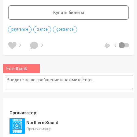
Купить билеты
psytrance
trance
goatrance
0
0
0
Feedback:
Организатор:
Northern Sound
Промокоманда