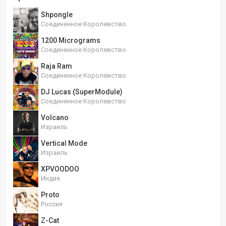
Shpongle
Соединенное Королевство
1200 Micrograms
Соединенное Королевство
Raja Ram
Соединенное Королевство
DJ Lucas (SuperModule)
Соединенное Королевство
Volcano
Израиль
Vertical Mode
Израиль
XPVOODOO
Индия
Proto
Россия
Z-Cat