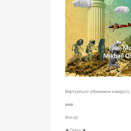
Виртуально обнимаем каждого,
๏๏๏
line-up:
★ Diass ★