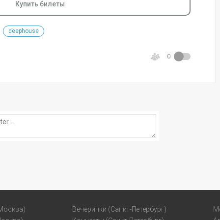
Купить билеты
deephouse
0
Москва)
Вечеринки (Санкт-Петербург)
М