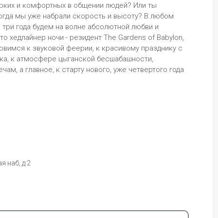
ярких и комфортных в общении людей? Или ты 
огда мы уже набрали скорость и высоту? В любом 
 три года будем на волне абсолютной любви и 
о хедлайнер ночи - резидент The Gardens of Babylon, 
овимся к звуковой феерии, к красивому празднику с 
а, к атмосфере цыганской бесшабашности, 
м, а главное, к старту нового, уже четвертого года 
 наб, д 2