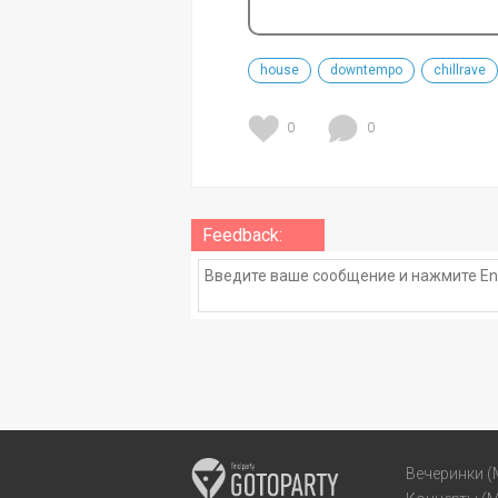
house
downtempo
chillrave
0
0
Feedback:
Вечеринки (