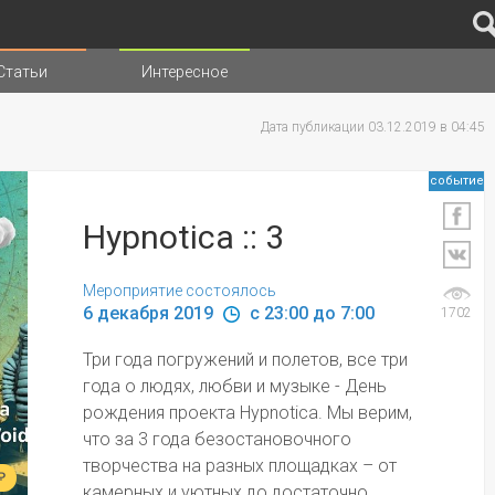
Статьи
Интересное
иц
Дата публикации 03.12.2019 в 04:45
событие
Hypnotica :: 3
Мероприятие состоялось
6 декабря 2019 
 c 23:00 до 7:00
1702
Три года погружений и полетов, все три 
года о людях, любви и музыке - День 
рождения проекта Hypnotica. Мы верим, 
что за 3 года безостановочного 
творчества на разных площадках – от 
₽
камерных и уютных до достаточно 