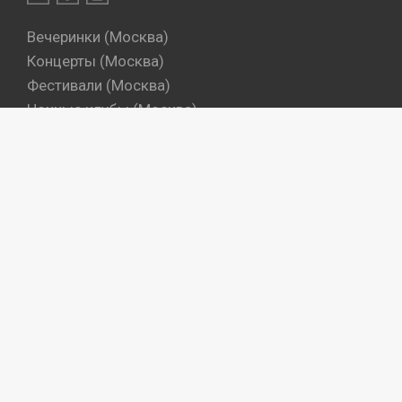
Вечеринки (Москва)
Концерты (Москва)
Фестивали (Москва)
Ночные клубы (Москва)
Бары (Москва)
Dj's (Москва)
Вечеринки (Санкт-Петербург)
Концерты (Санкт-Петербург)
Фестивали (Санкт-Петербург)
Ночные клубы (Санкт-Петербург)
Бары (Санкт-Петербург)
Dj's (Санкт-Петербург)
Места
Артисты
Промокоманды