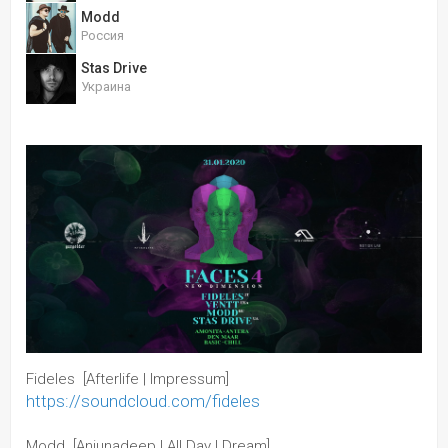
Modd
Россия
Stas Drive
Украина
Fideles  [Afterlife | Impressum]
https://soundcloud.com/fideles
Modd  [Anjunadeep | All Day I Dream]