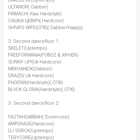
DAREDEVIL(Uptempo)
ULTARIOR( Gabber)
FIRMACH( Raw Hardstyle)
САШКА ЦЕВИЧ( Hardcore)
SHIVA'S WIFE(СПб)( Gabber/Happy)
2. Second dancefloor 1 :
$KELET(Uptempo)
FREEFORMANIA(FOBOZ & XIPHER)
SUNNY UP!(Uk Hardcore)
MEKHANICK(Gabber)
DRAZD( Uk Hardcore)
PHOENIX(Hardstyle)( СПб)
BLVCK GLORIA(Hardstyle)( СПб)
3. Second dancefloor 2:
FASTAHGABBAH( Doomcore)
AMPERAGE(Hardcore)
DJ SORCK(Uptempo)
TERYCORE(Uptempo)