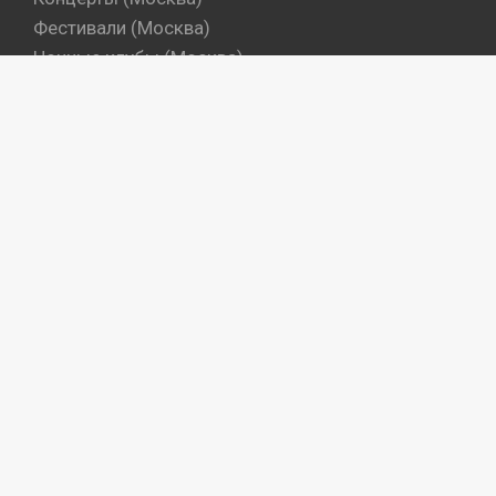
Фестивали (Москва)
Ночные клубы (Москва)
Бары (Москва)
Dj's (Москва)
Вечеринки (Санкт-Петербург)
Концерты (Санкт-Петербург)
Фестивали (Санкт-Петербург)
Ночные клубы (Санкт-Петербург)
Бары (Санкт-Петербург)
Dj's (Санкт-Петербург)
Места
Артисты
Промокоманды
Объекты
«© Ресурс создан силами и средствами
ООО