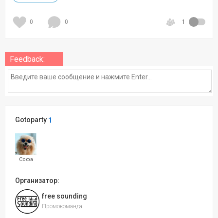
0
0
1
Feedback:
Gotoparty
1
Софа
Организатор:
free sounding
Промокоманда