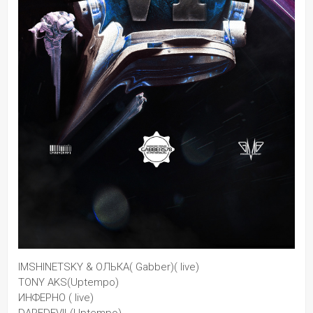
IMSHINETSKY & ОЛЬКА( Gabber)( live)
TONY AKS(Uptempo)
ИНФЕРНО ( live)