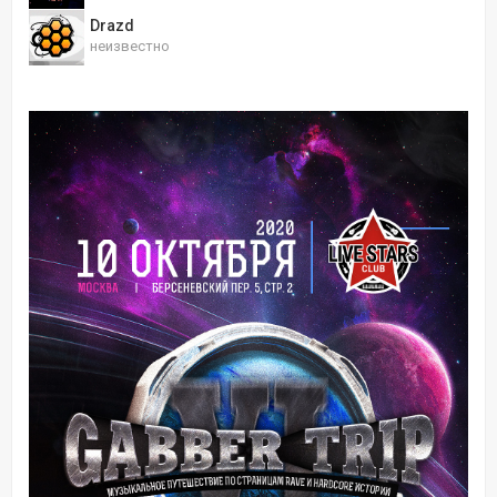
Drazd
неизвестно