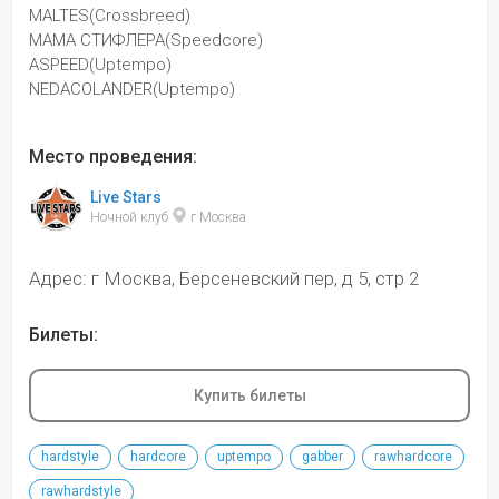
MALTES(Crossbreed)
МАМА СТИФЛЕРА(Speedcore)
ASPEED(Uptempo)
NEDACOLANDER(Uptempo)
Место проведения:
Live Stars
Ночной клуб 
 г Москва
Адрес: г Москва, Берсеневский пер, д 5, стр 2
Билеты:
Купить билеты
hardstyle
hardcore
uptempo
gabber
rawhardcore
rawhardstyle