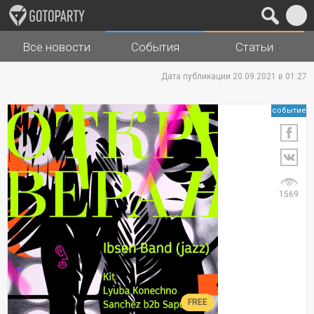
Все новости
События
Статьи
Города
Музыка
Дата публикации 20.09.2021 в 01:27
событие
1569
FREE