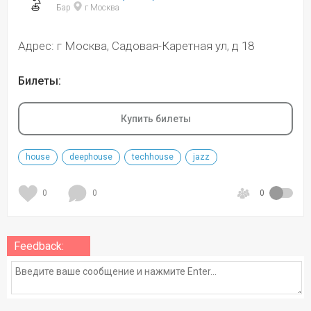
Бар 
 г Москва
Адрес: г Москва, Садовая-Каретная ул, д 18
Билеты:
Купить билеты
house
deephouse
techhouse
jazz
0
0
0
Feedback: