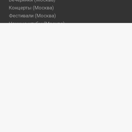
Концерты (Москва)
Фестивали (Москва)
Ночные клубы (Москва)
Бары (Москва)
Dj's (Москва)
Вечеринки (Санкт-Петербург)
Концерты (Санкт-Петербург)
Фестивали (Санкт-Петербург)
Ночные клубы (Санкт-Петербург)
Бары (Санкт-Петербург)
Dj's (Санкт-Петербург)
Места
Артисты
Промокоманды
Объекты