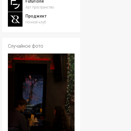
Futurione
Арт пространство
Проджект
Ночной клуб
Случайное фото