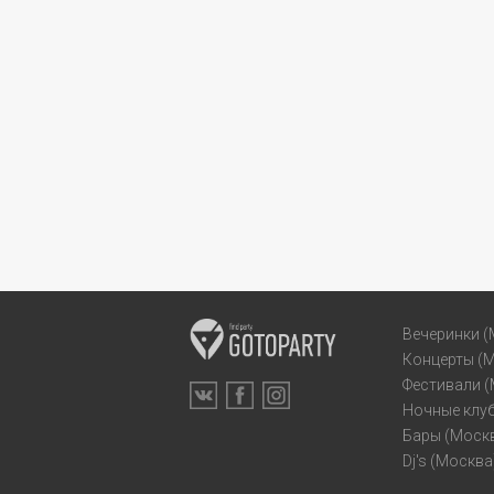
Вечеринки (
Концерты (
Фестивали 
Ночные клу
Бары (Моск
Dj's (Москва