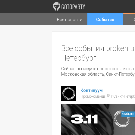
Все новости
События
Города
Музыка
Типы стран
Все события broken в
Петербург
Сейчас вы видите новостные ленты в
Московская область, Санкт-Петербу
Континуум
Промокоманда
г Санкт-Петер
событи