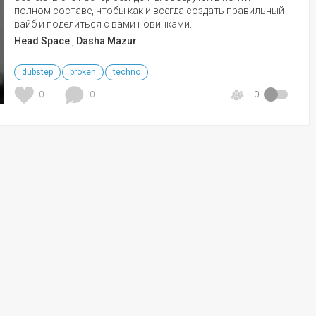
полном составе, чтобы как и всегда создать правильный
вайб и поделиться с вами новинками...
Head Space
,
Dasha Mazur
dubstep
broken
techno
0
0
0