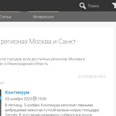
Поиск...
Статьи
Интересное
иц
 регионах Москва и Санкт-
сех городов, всех доступных регионов: Москва и
рг и Ленинградская область.
31.10.2023 в 16:25
бург
Континуум
е
03 ноября 2023
19:00
В пятницу, 3 ноября, Континуум заполнит темными
вибрациями низкочастотной музыки новую площадку
Secrets. В этот вечер резиденты соберутся в почти