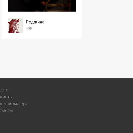
Реджина
Бар
еста
ртисты
ромокоманды
бъекты