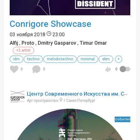
Conrigore Showcase
03 ноября 2018
23:00
Alfij
,
Proto
,
Dmitry Gasparov
,
Timur Omar
+2 artist
idm
techno
melodictechno
minimal
ebm
+
0
0
0
Центр Современного Искусства им. Сергея Курёхина
Арт пространство
г Санкт-Петербург
событие