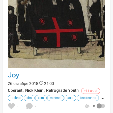
Joy
26 октября 2018
21:00
Operant
,
Nick Klein
,
Retrograde Youth
+11 artist
techno
idm
ebm
minimal
acid
deeptechno
+
0
0
0