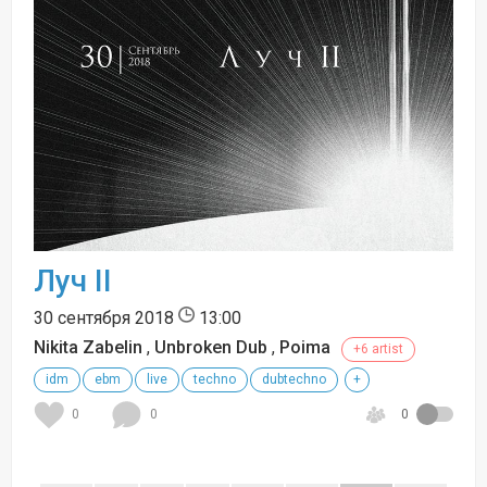
Луч II
30 сентября 2018
13:00
Nikita Zabelin
,
Unbroken Dub
,
Poima
+6 artist
idm
ebm
live
techno
dubtechno
+
0
0
0