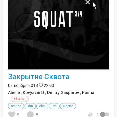
Закрытие Сквота
02 ноября 2018
22:00
Abelle
,
Kovyazin D
,
Dmitry Gasparov
,
Poima
+3 artist
techno
idm
ebm
live
electro
0
0
0