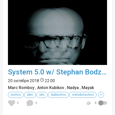
System 5.0 w/ Stephan Bodzin
20 октября 2018
22:00
Marc Romboy
,
Anton Kubikov
,
Nadya
,
Mayak
techno
ebm
idm
dubtechno
melodictechno
+
0
0
0