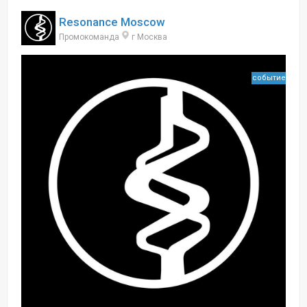
Resonance Moscow
Промокоманда
г Москва
событие