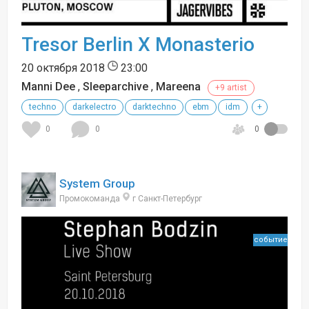
Tresor Berlin X Monasterio
20 октября 2018
23:00
Manni Dee
,
Sleeparchive
,
Mareena
+9 artist
techno
darkelectro
darktechno
ebm
idm
+
0
0
0
System Group
Промокоманда
г Санкт-Петербург
событие