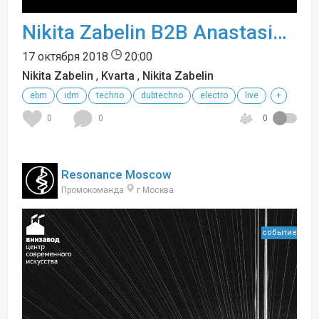
Nikita Zabelin B2B Anastasia Kristensen
17 октября 2018
20:00
Nikita Zabelin
,
Kvarta
,
Nikita Zabelin
ebm
idm
techno
dubtechno
electro
live
+
0
0
0
Resonance Moscow
Промокоманда
г Москва
событие