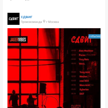
сдвиг
Промокоманда
г Москва
событие