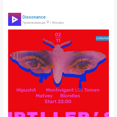
Dissonance
Промокоманда
г Москва
событие