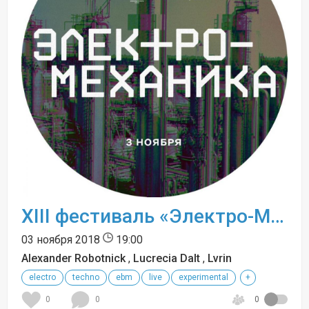
XIII фестиваль «Электро-Механика»
03 ноября 2018
19:00
Alexander Robotnick
,
Lucrecia Dalt
,
Lvrin
electro
techno
ebm
live
experimental
+
0
0
0