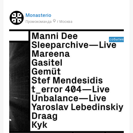
Monasterio
Промокоманда
г Москва
событие