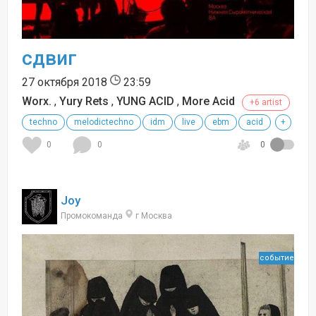
сдвиг
27 октября 2018
23:59
Worx.
,
Yury Rets
,
YUNG ACID
,
More Acid
+6 artist
techno
melodictechno
idm
live
ebm
acid
+
0
0
0
Joy
Промокоманда
г Москва
событие