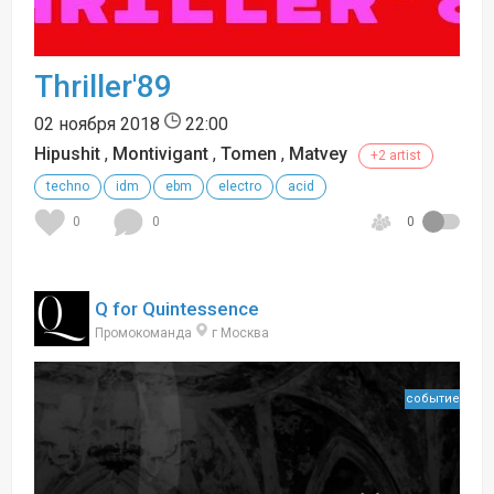
Thriller'89
02 ноября 2018
22:00
Hipushit
,
Montivigant
,
Tomen
,
Matvey
+2 artist
techno
idm
ebm
electro
acid
0
0
0
Q for Quintessence
Промокоманда
г Москва
событие