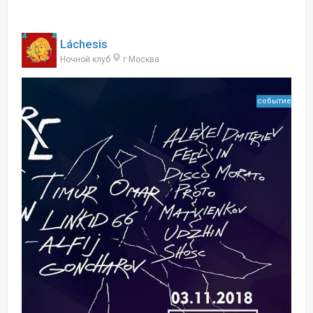
Láchesis
Ночной клуб
г Москва
событие