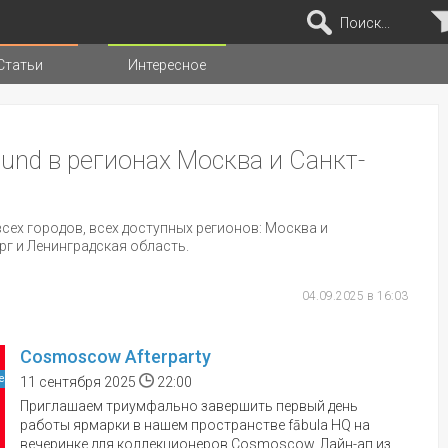
Поиск...
Статьи
Интересное
иц
und в регионах Москва и Санкт-
сех городов, всех доступных регионов: Москва и
рг и Ленинградская область.
04.09.2025 в 16:03
Cosmoscow Afterparty
е
11 сентября 2025
22:00
Приглашаем триумфально завершить первый день
работы ярмарки в нашем пространстве fābula HQ на
вечеринке для коллекционеров Cosmoscow. Лайн-ап из