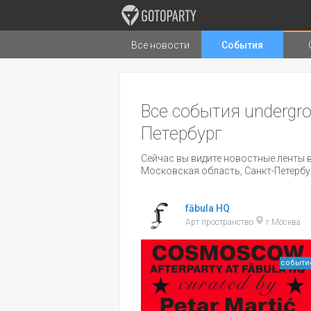
Все новости
События
Города
Музыка
Типы стран
Все события undergro
Петербург
Сейчас вы видите новостные ленты в
Московская область, Санкт-Петербу
fābula HQ
Арт пространство
г Москва
событи