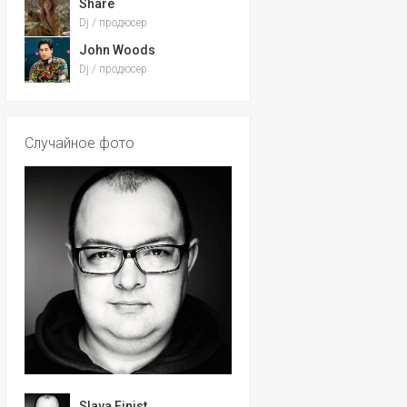
Share
Dj / продюсер
John Woods
Dj / продюсер
Случайное фото
Slava Finist