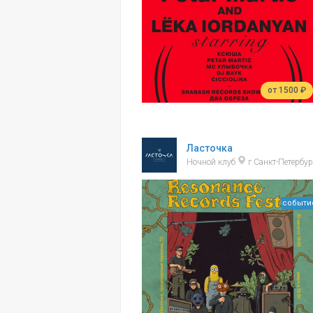
от 1500 ₽
Ласточка
Ночной клуб
г Санкт-Петербур
событи