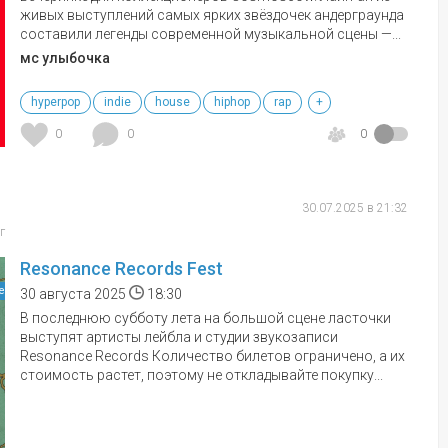
живых выступлений самых ярких звёздочек андерграунда
составили легенды современной музыкальной сцены —...
мс улыбочка
hyperpop
indie
house
hiphop
rap
+
0
0
0
30.07.2025 в 21:32
г
Resonance Records Fest
е
30 августа 2025
18:30
В последнюю субботу лета на большой сцене ласточки
выступят артисты лейбла и студии звукозаписи
Resonance Records Количество билетов ограничено, а их
стоимость растет, поэтому не откладывайте покупку...