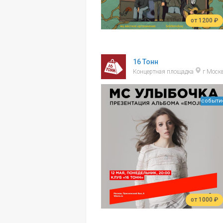
от 1200 ₽
16 Тонн
Концертная площадка
г Моск
событи
от 1000 ₽