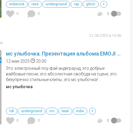
indierock
rave
underground
rap
glitch
+
0
0
0
22.04.2025 в 16:06
ва
мс улыбочка. Презентация альбома EMOJI GIRL
е
12 мая 2025
20:00
Это электронный лоу-фай андеграунд, это добрые
вайбовые песни, это абсолютная свобода на сцене, это
безупречно стильные клипы, это мс улыбочка!...
мс улыбочка
lofi
underground
mc
beat
indie
+
0
0
0