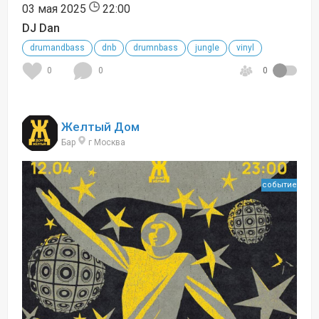
03 мая 2025
22:00
DJ Dan
drumandbass
dnb
drumnbass
jungle
vinyl
0
0
0
Желтый Дом
Бар
г Москва
событие