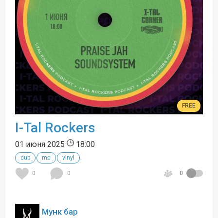
FREE
I-Tal Rockers
01 июня 2025
18:00
dub
mc
vinyl
0
0
0
Мунк бар