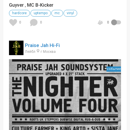
Guyver
,
MC B-Kicker
hardcore
uptempo
mc
vinyl
0
0
0
Praise Jah Hi-Fi
Лейбл
г Москва
событие