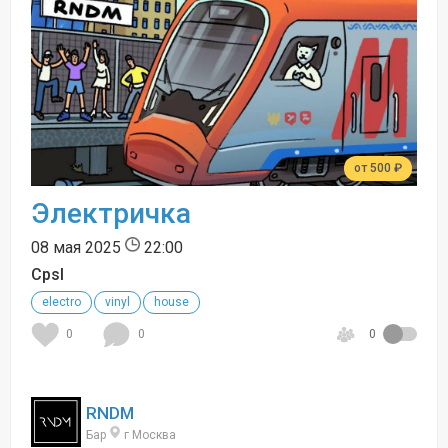
от 500 ₽
Электричка
08 мая 2025
22:00
Сpsl
electro
vinyl
house
0
0
0
RNDM
Бар
г Москва