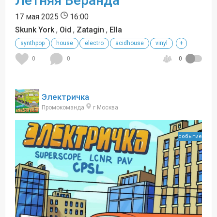
Летняя Веранда
17 мая 2025
16:00
Skunk York
,
Oid
,
Zatagin
,
Ella
synthpop
house
electro
acidhouse
vinyl
+
0
0
0
Электричка
Промокоманда
г Москва
событие