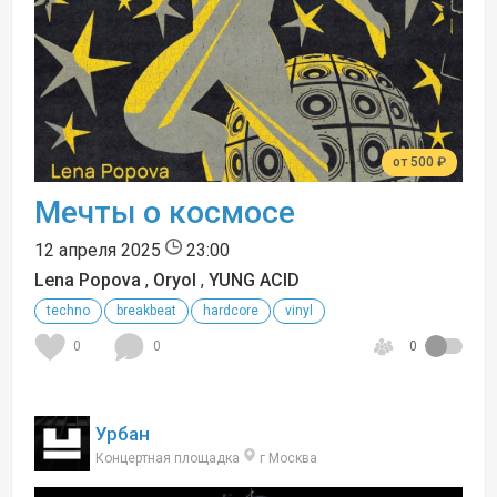
от 500 ₽
Мечты о космосе
12 апреля 2025
23:00
Lena Popova
,
Oryol
,
YUNG ACID
techno
breakbeat
hardcore
vinyl
0
0
0
Урбан
Концертная площадка
г Москва