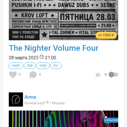
от 1000 ₽
The Nighter Volume Four
28 марта 2025
21:00
roots
dub
vinyl
mc
0
0
0
Arma
Ночной клуб
г Москва
событие