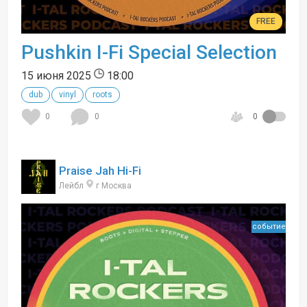
FREE
Pushkin I-Fi Special Selection
15 июня 2025
18:00
dub
vinyl
roots
0
0
0
Praise Jah Hi-Fi
Лейбл
г Москва
событие