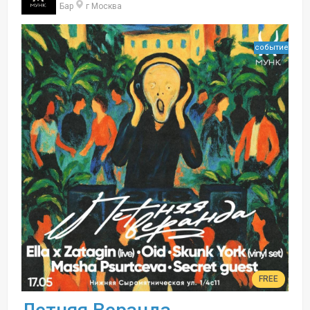
Бар
г Москва
событие
FREE