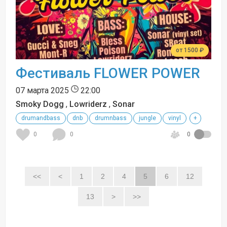
от 1500 ₽
Фестиваль FLOWER POWER
07 марта 2025
22:00
Smoky Dogg
,
Lowriderz
,
Sonar
drumandbass
dnb
drumnbass
jungle
vinyl
+
0
0
0
<<
<
1
2
4
5
6
12
13
>
>>