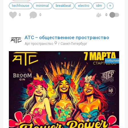
techhouse
minimal
breakbeat
electro
idm
+
0
0
0
АТС – общественное пространство
Арт пространство
г Санкт-Петербург
событие