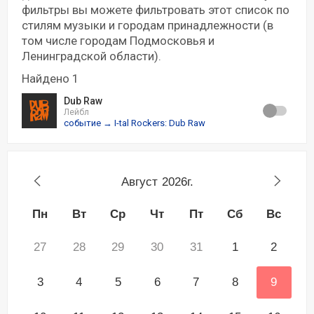
фильтры вы можете фильтровать этот список по
стилям музыки и городам принадлежности (в
том числе городам Подмосковья и
Ленинградской области).
Найдено 1
Dub Raw
Лейбл
событие → I-tal Rockers: Dub Raw
Август
2026г.
Пн
Вт
Ср
Чт
Пт
Сб
Вс
27
28
29
30
31
1
2
3
4
5
6
7
8
9