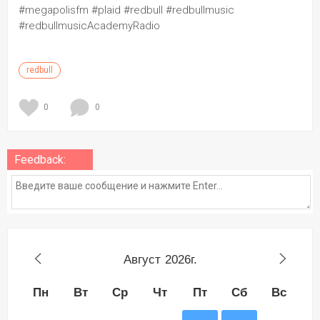
#megapolisfm #plaid #redbull #redbullmusic 
#redbullmusicAcademyRadio
redbull
0
0
Feedback:
Август
2026г.
Пн
Вт
Ср
Чт
Пт
Сб
Вс