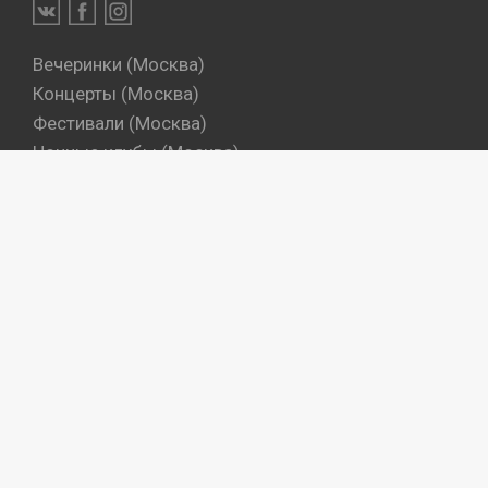
Вечеринки (Москва)
Концерты (Москва)
Фестивали (Москва)
Ночные клубы (Москва)
Бары (Москва)
Dj's (Москва)
Вечеринки (Санкт-Петербург)
Концерты (Санкт-Петербург)
Фестивали (Санкт-Петербург)
Ночные клубы (Санкт-Петербург)
Бары (Санкт-Петербург)
Dj's (Санкт-Петербург)
Места
Артисты
Промокоманды