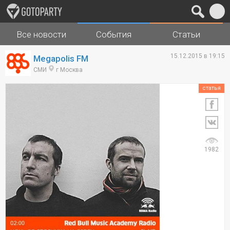
Все новости
События
Статьи
Города
Музыка
15.12.2015 в 19:15
Megapolis FM
СМИ
г Москва
статья
1982