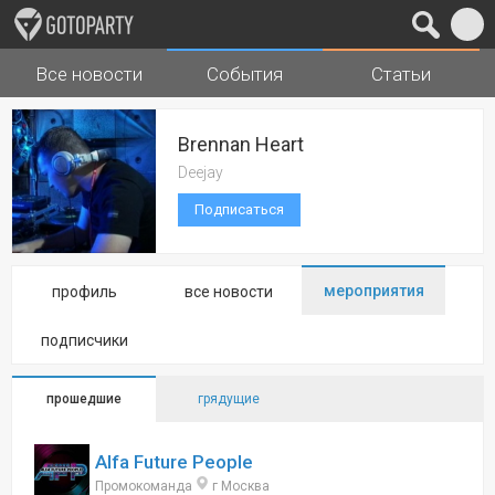
Все новости
События
Статьи
Города
Музыка
Brennan Heart
Deejay
Подписаться
мероприятия
профиль
все новости
подписчики
прошедшие
грядущие
Alfa Future People
Промокоманда
г Москва