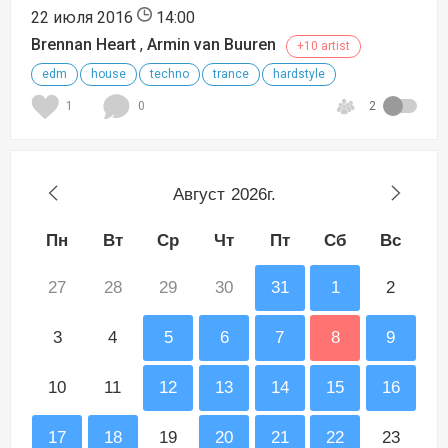
22 июля 2016
14:00
Brennan Heart
,
Armin van Buuren
+10 artist
edm
house
techno
trance
hardstyle
1
0
2
Август
2026г.
Пн
Вт
Ср
Чт
Пт
Сб
Вс
27
28
29
30
31
1
2
3
4
5
6
7
8
9
10
11
12
13
14
15
16
17
18
19
20
21
22
23