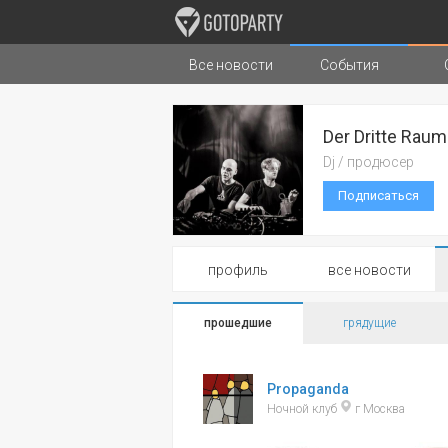
Все новости
События
Города
Музыка
Типы стран
Der Dritte Raum
Dj / продюсер
Подписаться
профиль
все новости
прошедшие
грядущие
Propaganda
Ночной клуб
г Москва