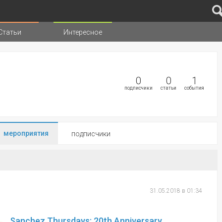
Статьи
Интересное
иц
0
0
1
подписчики
статьи
события
мероприятия
подписчики
31.05.2018 в 01:34
Sanchez Thursdays: 20th Anniversary