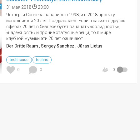
е
31 мая 2018
23:00
Четверги Санчеса начались в 1998, и в 2018 проекту
исполняется 20 лет. Поздравляем! Если в каких-то других
сферах 20 лет в бизнесе будет означать «солидность»,
«надёжность» и прочие статусные вещи, то в мире
клубной музыки эти 20 лет означают...
Der Dritte Raum
,
Sergey Sanchez
,
Jūras Lietus
techhouse
techno
0
0
0