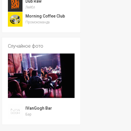
Dub Raw
Лейбл
Morning Coffee Club
Промокоманда
Случайное фото
IVanGogh Bar
Бар