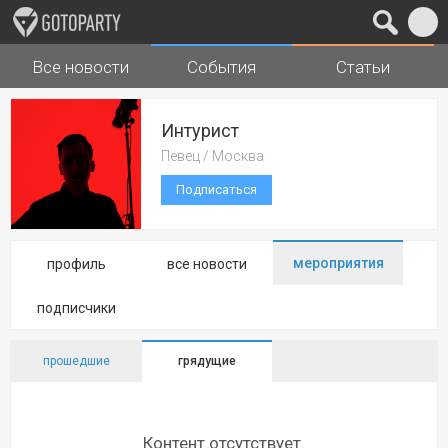
Все новости
События
Статьи
Города
Музыка
Интурист
Певец / Москва
Подписаться
мероприятия
профиль
все новости
подписчики
прошедшие
грядущие
Контент отсутствует.