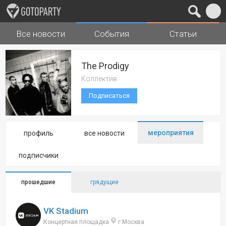
Все новости
События
Статьи
Города
Музыка
The Prodigy
Коллектив
Подписаться
мероприятия
профиль
все новости
подписчики
прошедшие
грядущие
VK Stadium
Концертная площадка
г Москва