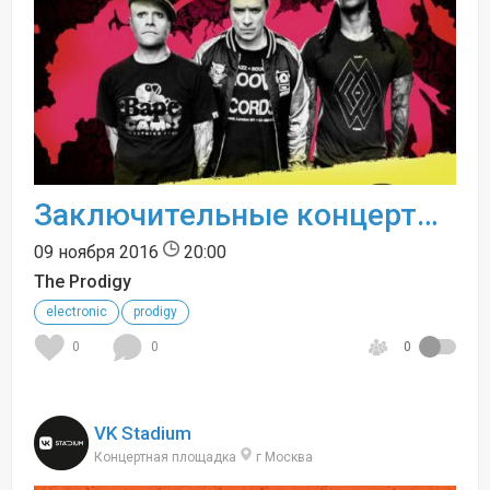
Заключительные концерты The Prodigy в туре по России 2016!
09 ноября 2016
20:00
The Prodigy
electronic
prodigy
0
0
0
VK Stadium
Концертная площадка
г Москва