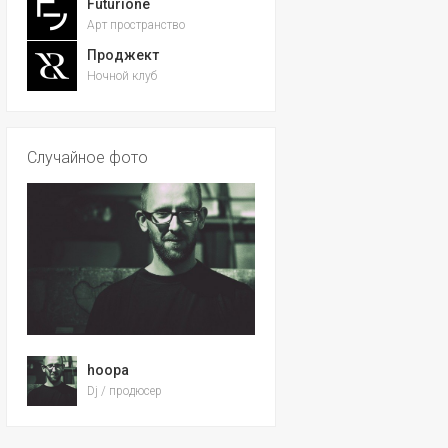
Futurione
Арт пространство
Проджект
Ночной клуб
Случайное фото
hoopa
Dj / продюсер