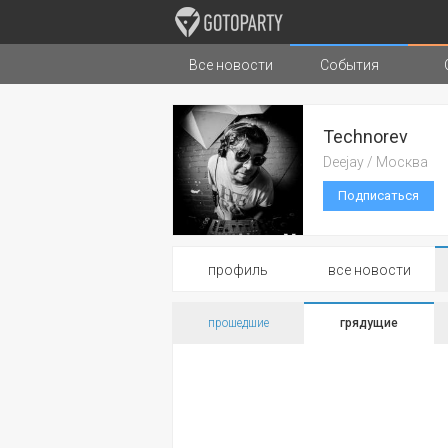
Все новости
События
Города
Музыка
Типы стран
Technorev
Deejay / Москва
Подписаться
профиль
все новости
прошедшие
грядущие