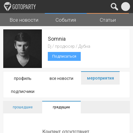
Все новости
События
Статьи
Города
Музыка
Somnia
Dj / продюсер / Дубна
Подписаться
мероприятия
профиль
все новости
подписчики
прошедшие
грядущие
Контент отсутствует.