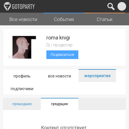
Все новости
События
Статьи
Города
Музыка
roma knigi
Dj / продюсер
Подписаться
мероприятия
профиль
все новости
подписчики
прошедшие
грядущие
Контент отсутствует.