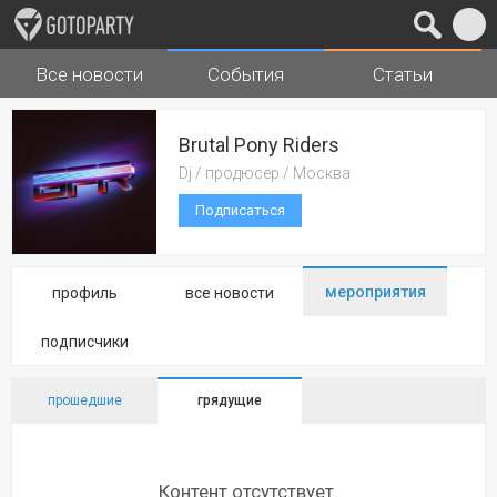
Все новости
События
Статьи
Города
Музыка
Brutal Pony Riders
Dj / продюсер / Москва
Подписаться
мероприятия
профиль
все новости
подписчики
прошедшие
грядущие
Контент отсутствует.