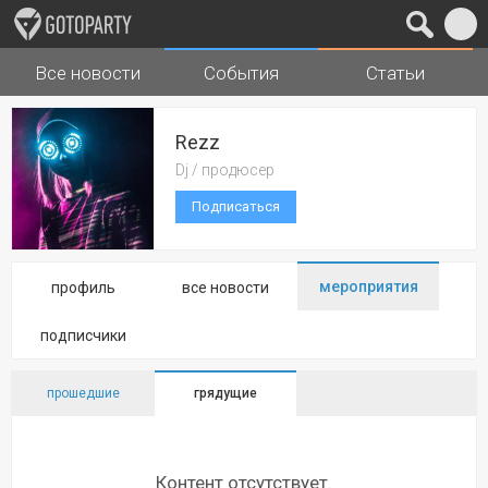
Все новости
События
Статьи
Города
Музыка
Rezz
Dj / продюсер
Подписаться
мероприятия
профиль
все новости
подписчики
прошедшие
грядущие
Контент отсутствует.