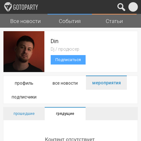
Все новости
События
Статьи
Города
Музыка
Din
Dj / продюсер
Подписаться
мероприятия
профиль
все новости
подписчики
прошедшие
грядущие
Контент отсутствует.