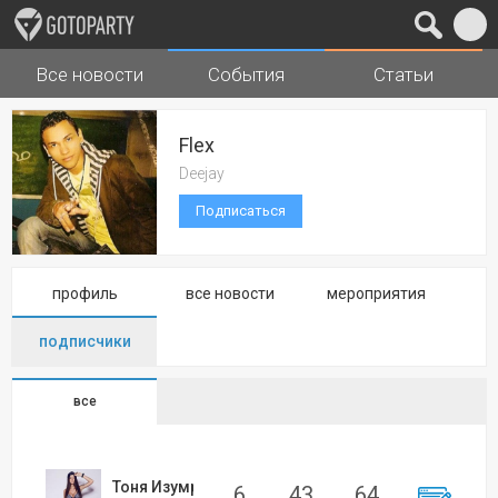
Все новости
События
Статьи
Города
Музыка
Flex
Deejay
Подписаться
профиль
все новости
мероприятия
подписчики
все
Тоня Изумрудова
6
43
64