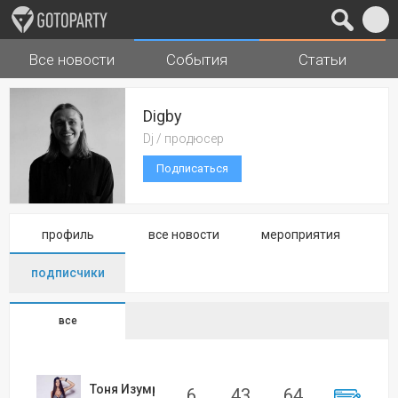
Все новости
События
Статьи
Города
Музыка
Digby
Dj / продюсер
Подписаться
профиль
все новости
мероприятия
подписчики
все
Тоня Изумрудова
6
43
64