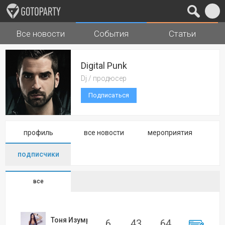
Все новости
События
Статьи
Города
Музыка
Digital Punk
Dj / продюсер
Подписаться
профиль
все новости
мероприятия
подписчики
все
Тоня Изумрудова
6
43
64