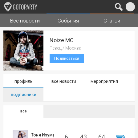
Все новости
События
Статьи
Города
Музыка
Noize MC
Певец / Москва
Подписаться
профиль
все новости
мероприятия
подписчики
все
Тоня Изумрудова
6
43
64