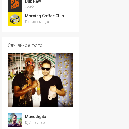
Dub Raw
Лейбл
Morning Coffee Club
Промокоманда
Случайное фото
Manudigital
Dj / продюсер