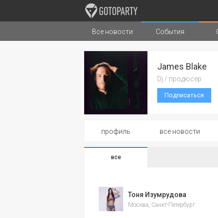
Все новости
События
Города
Музыка
Типы стран
James Blake
Dj / продюсер
Подписаться
профиль
все новости
все
Тоня Изумрудова
Москва, Санкт-Петербург