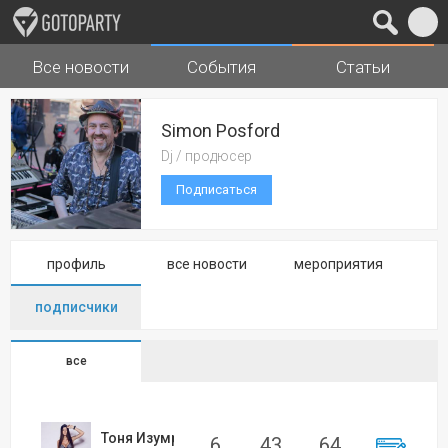
Все новости
События
Статьи
Города
Музыка
Simon Posford
Dj / продюсер
Подписаться
профиль
все новости
мероприятия
подписчики
все
Тоня Изумрудова
6
43
64