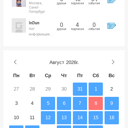
Москва,
друзья
подписки
события
Санкт-
Петербург
InDun
0
4
0
Нет
друзья
подписки
события
информации...
Август
2026г.
Пн
Вт
Ср
Чт
Пт
Сб
Вс
27
28
29
30
31
1
2
3
4
5
6
7
8
9
10
11
12
13
14
15
16