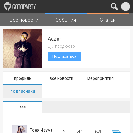
Все новости
События
Статьи
Города
Музыка
Aazar
Dj / продюсер
Подписаться
профиль
все новости
мероприятия
подписчики
все
Тоня Изумрудова
6
43
64