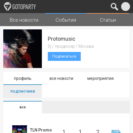
Все новости
События
Статьи
Города
Музыка
Protomusic
Dj / продюсер / Москва
Подписаться
профиль
все новости
мероприятия
подписчики
все
TLN Promo
1
1
2