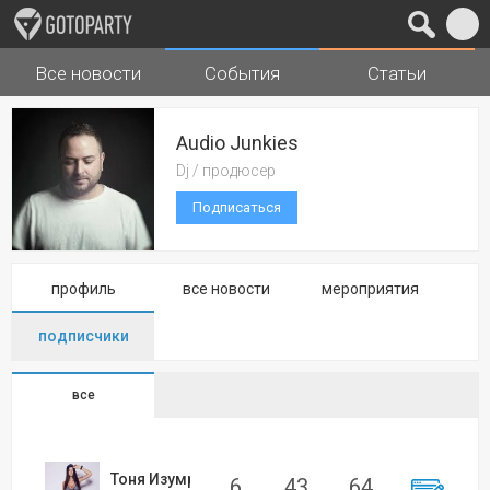
Все новости
События
Статьи
Города
Музыка
Audio Junkies
Dj / продюсер
Подписаться
профиль
все новости
мероприятия
подписчики
все
Тоня Изумрудова
6
43
64